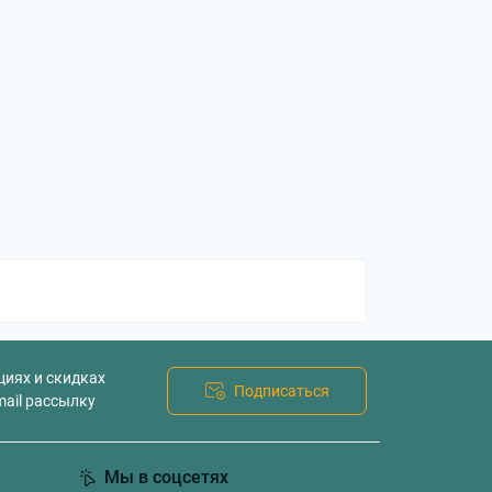
для
ы
циях и скидках
Подписаться
mail рассылку
Мы в соцсетях