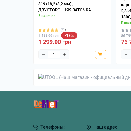
319x18,2x3,2 мм),
каре
ДВУСТОРОННЯЯ ЗАТОЧКА
2,8 
В наличии
1800
В нал
1
-19%
1 599.00 грн
86 79
1 299.00 грн
76 
Телефоны:
Наш адрес