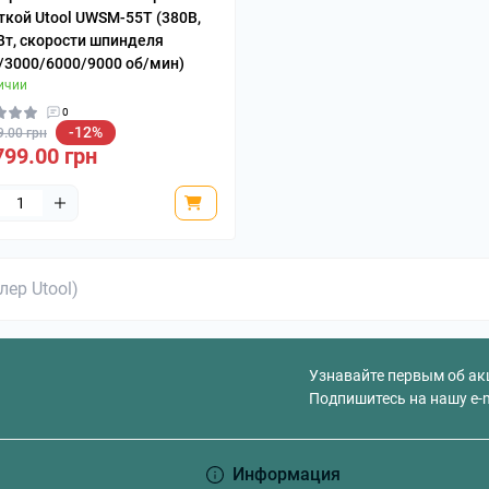
ткой Utool UWSM-55T (380В,
Приспособления 
кВт, скорости шпинделя
нарезания резьб
/3000/6000/9000 об/мин)
ичии
0
-12%
9.00 грн
799.00 грн
Узнавайте первым об ак
Подпишитесь на нашу e-
Информация