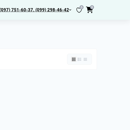
0
0
(097) 751-60-37, (099) 298-46-42
нтры МК2,
толы
йбы
одкладки