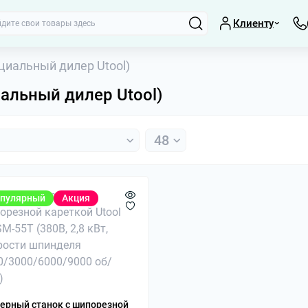
Клиенту
циальный дилер Utool)
альный дилер Utool)
пулярный
Акция
Вращающиеся це
МК3, МК4, МК5
Координатные с
Люнеты, планша
ерный станок с шипорезной
Параллельные п