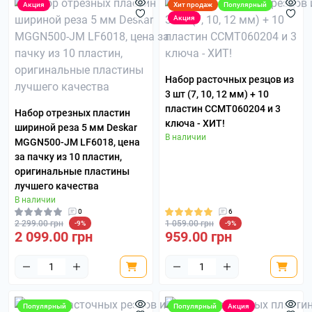
Акция
Хит продаж
Популярный
Акция
Набор расточных резцов из
3 шт (7, 10, 12 мм) + 10
пластин CCMT060204 и 3
Набор отрезных пластин
ключа - ХИТ!
шириной реза 5 мм Deskar
В наличии
MGGN500-JM LF6018, цена
за пачку из 10 пластин,
оригинальные пластины
лучшего качества
В наличии
0
6
2 299.00 грн
1 059.00 грн
-9%
-9%
2 099.00 грн
959.00 грн
Популярный
Популярный
Акция