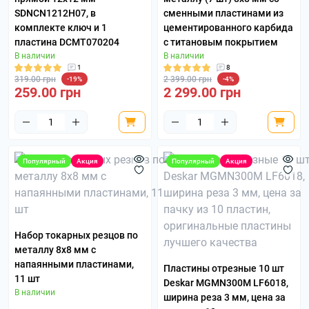
SDNCN1212H07, в
сменными пластинами из
комплекте ключ и 1
цементированного карбида
пластина DCMT070204
с титановым покрытием
В наличии
В наличии
1
8
319.00 грн
2 399.00 грн
-19%
-4%
259.00 грн
2 299.00 грн
Популярный
Акция
Популярный
Акция
Набор токарных резцов по
металлу 8х8 мм с
напаянными пластинами,
Пластины отрезные 10 шт
11 шт
Deskar MGMN300M LF6018,
В наличии
ширина реза 3 мм, цена за