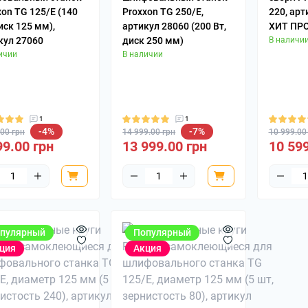
xon TG 125/E (140
Proxxon TG 250/E,
220, арт
Приспособления 
иск 125 мм),
артикул 28060 (200 Вт,
ХИТ ПР
нарезания резьб
кул 27060
диск 250 мм)
В наличи
ичии
В наличии
1
1
-4%
-7%
.00 грн
14 999.00 грн
10 999.00
99.00 грн
13 999.00 грн
10 599
пулярный
Популярный
ция
Акция