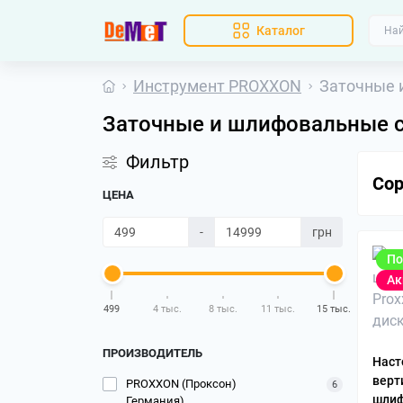
Каталог
Инструмент PROXXON
Заточные и
Заточные и шлифовальные ст
Фильтр
Сор
ЦЕНА
-
грн
По
Ак
499
4 тыс.
8 тыс.
11 тыс.
15 тыс.
ПРОИЗВОДИТЕЛЬ
Наст
верт
PROXXON (Проксон)
6
шлиф
Германия)