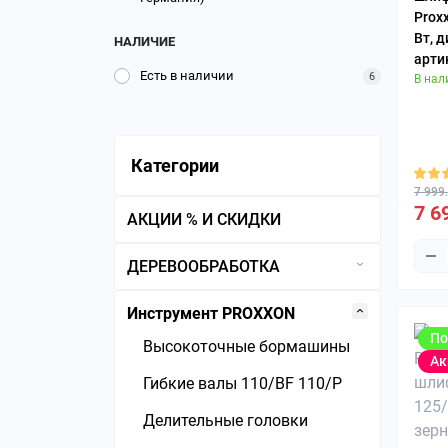
Prox
Вт, д
НАЛИЧИЕ
арти
Есть в наличии
6
В нал
Категории
7 999
7 6
АКЦИИ % И СКИДКИ
ДЕРЕВООБРАБОТКА
Рейсмусовые станки
Инструмент PROXXON
Сверлильные патроны
По
Высокоточные бормашины
Ак
Трубные струбцины
Гибкие валы 110/BF 110/P
Форматно-раскроечные
Делительные головки
станки