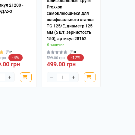
Шлифовальные круги
икул 21200 -
для
Proxxon
ОДАЖ!
ы
самоклеющиеся для
и
шлифовального станка
TG 125/Е, диаметр 125
мм (5 шт, зернистость
150), артикул 28162
В наличии
2
0
-4%
-17%
 грн
599.00 грн
.00 грн
499.00 грн