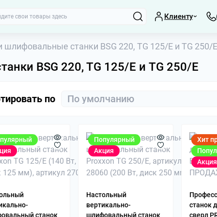
Клиенту
 шлифовальные станки BSG 220, TG 125/E и TG 250/
анки BSG 220, TG 125/E и TG 250/E
тировать по
пулярный
Популярный
Хит п
ция
Акция
Попу
Акция
Вращающиеся це
МК3, МК4, МК5
Координатные с
ольный
Настольный
Профес
Люнеты, планша
икально-
вертикально-
станок 
Параллельные п
овальный станок
шлифовальный станок
сверл P