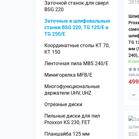
Заточной станок для сверл
Оснастка к рейсмусовым
BSG 220
станкам
Шлиф
Заточные и шлифовальные
Долбежные станки
Prox
станки BSG 220, TG 125/E и
само
TG 250/E
Заточные станки
шлиф
TG 1
Координатные столы KT 70,
Заточные станки для ножей
мм (
KT 150
240)
Заточные станки для пил
В нал
Ленточная пила MBS 240/E
Комбинированные станки
Минигорелка MFB/E
599.0
Ленточные пилы по дереву
499
Многофункциональные
Лобзиковые станки
держатели UHV, UHZ
Мерительный инструмент
Отрезные диски
Ножи к строгальным и
Пильные диски для пил
рейсмусовым станкам
Proxxon KS 230, FET
Оснастка к токарным
Планшайба 125 мм