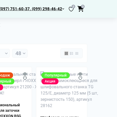
0
0
(097) 751-60-37, (099) 298-46-42
E
родаж
Популярный
лярный
Акция
нтры МК2,
толы
сиональный
йбы
для заточки
одкладки
ROXXON BSG