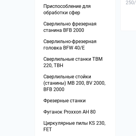
станкам
Приспособление для
Оснастка к шлифовальным
обработки сфер
станкам
Сверлильно фрезерная
Пылесосы для сбора стружки
станина ВFB 2000
Сверлильные станки
Сверлильно-фрезерная
головка BFW 40/E
Строгальные станки
Сверлильные станки TBM
Струбцины и зажимы
220, TBH
Токарные патроны
Сверлильные стойки
(станины) MB 200, BV 2000,
Токарные станки по дереву
ВFB 2000
Торцовочные пилы
Фрезерные станки
Циркулярные пилы станки
Фуганок Proxxon AH 80
Фрезерные станки
Циркулярные пилы KS 230,
FET
Шлифовальные станки