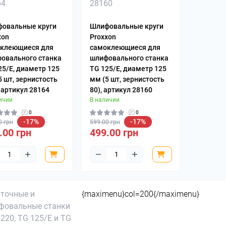
овальные круги
Шлифовальные круги
xon
Proxxon
клеющиеся для
самоклеющиеся для
овального станка
шлифовального станка
25/Е, диаметр 125
TG 125/Е, диаметр 125
5 шт, зернистость
мм (5 шт, зернистость
, артикул 28164
80), артикул 28160
ичии
В наличии
0
0
-17%
-17%
0 грн
599.00 грн
.00 грн
499.00 грн
{maximenu}col=200{/maximenu}