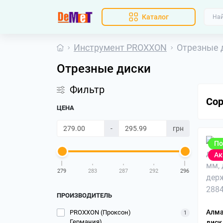
Каталог
Инструмент PROXXON
Отрезные 
Отрезные диски
Фильтр
Сор
ЦЕНА
-
грн
По
Ак
279
283
287
292
296
ПРОИЗВОДИТЕЛЬ
Алма
PROXXON (Проксон)
1
Германия)
диск