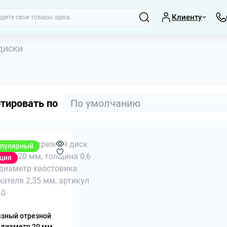
Клиенту
диски
тировать по
пулярный
ция
Вращающиеся це
МК3, МК4, МК5
Координатные с
Люнеты, планша
зный отрезной
Параллельные п
 диаметр 20 мм,