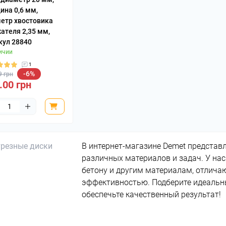
ина 0,6 мм,
Приспособления 
етр хвостовика
нарезания резьб
ателя 2,35 мм,
кул 28840
ичии
1
-6%
9 грн
.00 грн
В интернет-магазине Demet представ
различных материалов и задач. У нас
бетону и другим материалам, отлич
эффективностью. Подберите идеальны
обеспечьте качественный результат!