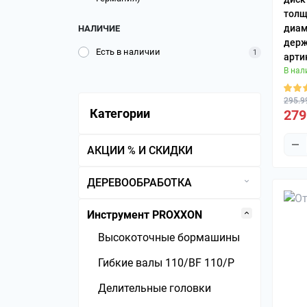
толщ
диам
НАЛИЧИЕ
держ
Есть в наличии
1
арти
В нал
295.9
Категории
279
АКЦИИ % И СКИДКИ
ДЕРЕВООБРАБОТКА
Рейсмусовые станки
Инструмент PROXXON
Сверлильные патроны
Высокоточные бормашины
Трубные струбцины
Гибкие валы 110/BF 110/P
Форматно-раскроечные
Делительные головки
станки