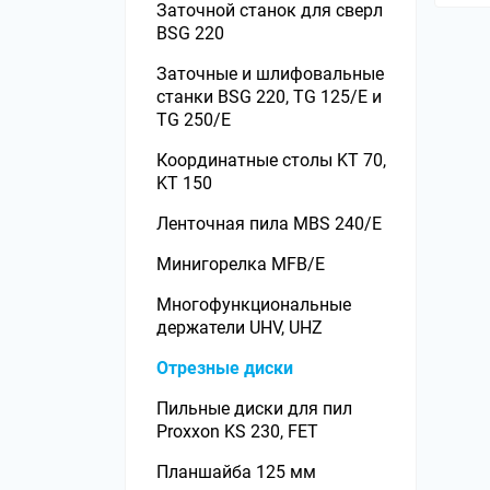
Заточной станок для сверл
Оснастка к рейсмусовым
BSG 220
станкам
Заточные и шлифовальные
Долбежные станки
станки BSG 220, TG 125/E и
TG 250/E
Заточные станки
Координатные столы KT 70,
Заточные станки для ножей
KT 150
Заточные станки для пил
Ленточная пила MBS 240/E
Комбинированные станки
Минигорелка MFB/E
Ленточные пилы по дереву
Многофункциональные
Лобзиковые станки
держатели UHV, UHZ
Мерительный инструмент
Отрезные диски
Ножи к строгальным и
Пильные диски для пил
рейсмусовым станкам
Proxxon KS 230, FET
Оснастка к токарным
Планшайба 125 мм