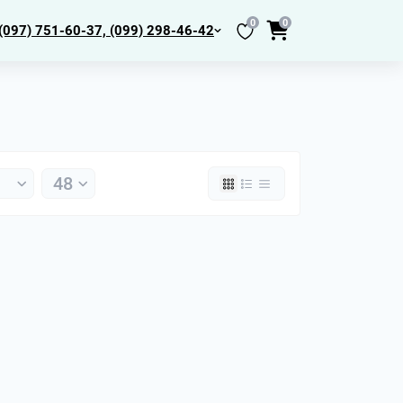
0
0
(097) 751-60-37, (099) 298-46-42
нтры МК2,
толы
йбы
одкладки