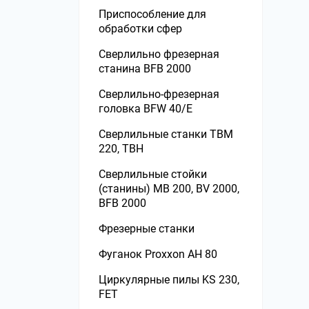
станкам
Приспособление для
Оснастка к шлифовальным
обработки сфер
станкам
Сверлильно фрезерная
Пылесосы для сбора стружки
станина ВFB 2000
Сверлильные станки
Сверлильно-фрезерная
головка BFW 40/E
Строгальные станки
Сверлильные станки TBM
Струбцины и зажимы
220, TBH
Токарные патроны
Сверлильные стойки
(станины) MB 200, BV 2000,
Токарные станки по дереву
ВFB 2000
Торцовочные пилы
Фрезерные станки
Циркулярные пилы станки
Фуганок Proxxon AH 80
Фрезерные станки
Циркулярные пилы KS 230,
FET
Шлифовальные станки