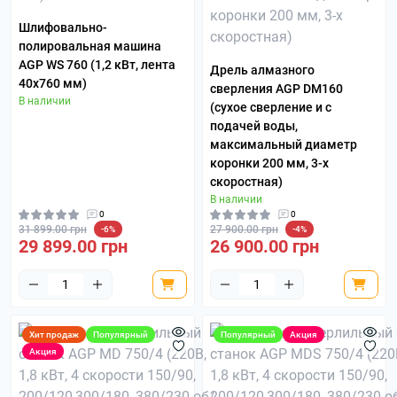
Шлифовально-
полировальная машина
AGP WS 760 (1,2 кВт, лента
Дрель алмазного
40х760 мм)
сверления AGP DM160
В наличии
(сухое сверление и с
подачей воды,
максимальный диаметр
коронки 200 мм, 3-х
скоростная)
В наличии
0
0
31 899.00 грн
27 900.00 грн
-6%
-4%
29 899.00 грн
26 900.00 грн
Хит продаж
Популярный
Популярный
Акция
Акция