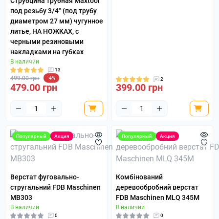
Струбцина трубная Maxtool
под резьбу 3/4" (под трубу
диаметром 27 мм) чугунное
литье, НА НОЖКАХ, с
черными резиновыми
накладками на губках
В наличии
13
499.00 грн
-4%
2
479.00 грн
399.00 грн
Популярный
Акция
Популярный
Акция
Верстат фуговально-
Комбінований
стругальний FDB Maschinen
деревообробний верстат
MB303
FDB Maschinen MLQ 345М
В наличии
В наличии
0
0