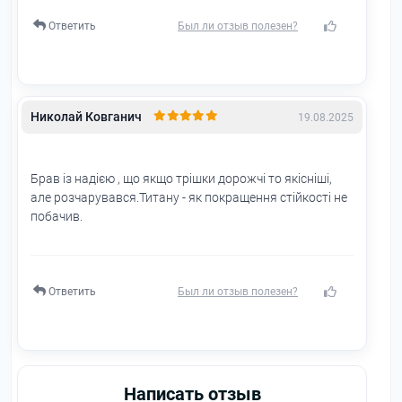
Ответить
Николай Ковганич
19.08.2025
Брав із надією , що якщо трішки дорожчі то якісніші,
але розчарувався.Титану - як покращення стійкості не
побачив.
Ответить
Написать отзыв