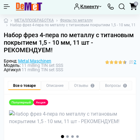
0
Клиенту
МЕТАЛЛООБРАБОТКА
Фрезы по металлу
Набор фрез 4-пера по металлу с титановым покрытием 1,5 - 10 мм, 11
Набор фрез 4-пера по металлу с титановым
покрытием 1,5 - 10 мм, 11 шт -
РЕКОМЕНДУЕМ!
Бренд:
Metal Maschinen
2
Модель:
11 milling TIN set SSS
Артикул
11 milling TIN set SSS
Все о товаре
Описание
Отзывы
Вопросы
Р
2
0
Популярный
Акция