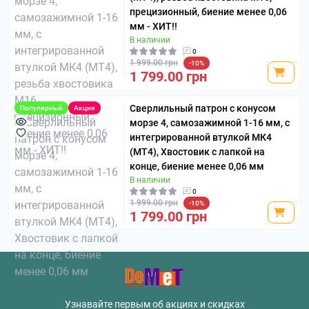
прецизионный, биение менее 0,06
мм - ХИТ!!
В наличии
0
1 999.00 грн
-10%
1 799.00 грн
Сверлильный патрон с конусом
Популярный
Акция
морзе 4, самозажимной 1-16 мм, с
интегрированной втулкой МК4
(MT4), Хвостовик с лапкой на
конце, биение менее 0,06 мм
В наличии
0
1 999.00 грн
-10%
1 799.00 грн
Узнавайте первым об акциях и скидках