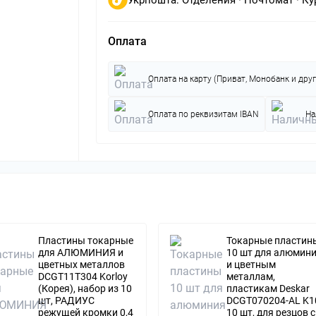
Оплата
Оплата на карту (Приват, Монобанк и друг
Оплата по реквизитам IBAN
На
Пластины токарные
Токарные пластин
для АЛЮМИНИЯ и
10 шт для алюмин
цветных металлов
и цветным
DCGT11T304 Korloy
металлам,
(Корея), набор из 10
пластикам Deskar
шт, РАДИУС
DCGT070204-AL K1
режущей кромки 0,4
10 шт, для резцов с