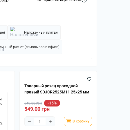
за тарифами перевозчика
ие)
Наложенный платеж
личный расчет (самовывоз в офисе)
Токарный резец проходной
правый SDJCR2525M11 25x25 мм
ы
-15%
649.00 грн
ия
549.00 грн
В корзину
0,