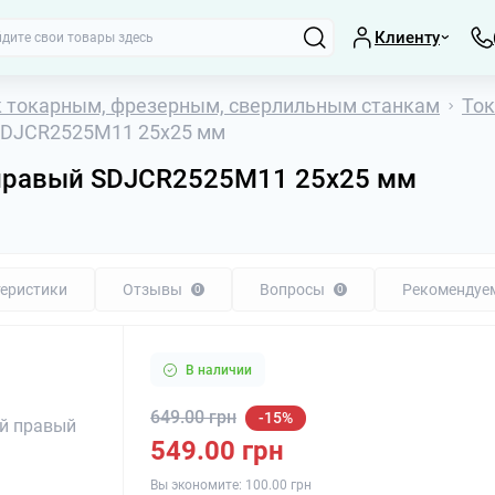
Клиенту
к токарным, фрезерным, сверлильным станкам
Ток
SDJCR2525M11 25x25 мм
 правый SDJCR2525M11 25x25 мм
еристики
Отзывы
Вопросы
Рекомендуе
0
0
В наличии
Вращающиеся це
МК3, МК4, МК5
649.00 грн
-15%
Координатные с
549.00 грн
Люнеты, планша
Вы экономите:
100.00 грн
Параллельные п