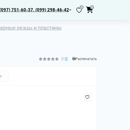
0
0
(097) 751-60-37, (099) 298-46-42
арные резцы и пластины
0
Распечатать
м
нтры МК2,
толы
йбы
одкладки