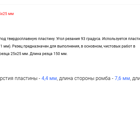
5x25 мм
од твердосплавную пластину. Угол резания 93 градуса. Используется пласт
11 мм). Резец предназначен для выполнения, в основном, чистовых работ в
резца 25х25 мм. Длина резца 150 мм.
рстия пластины -
4,4 мм
, длина стороны ромба -
7,6 мм
, дл