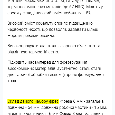
металів: нержавіючих сталей, титану, їх сплавів,
термічно зміцнених металів (до 67 HRC). Мають у
своєму складі високий вміст кобальту – 8%
Високий вміст кобальту сприяє підвищенню
червоностійкості, що дозволяє задавати більш
жорсткі режими різання.
Високопродуктивна сталь з гарною в'язкістю та
відмінною термостійкістю.
Підходить насамперед для фрезерування
високоміцних матеріалів, аустенітної сталі, сталі
для гарячої обробки тиском (гаряче формування)
тощо.
Склад даного набору фрез:
Фреза 6 мм
- загальна
довжина - 54 мм, довжина робочої частини - 15 мм,
діаметр хвостовика - 6 мм
Фреза 8 мм
- загальна