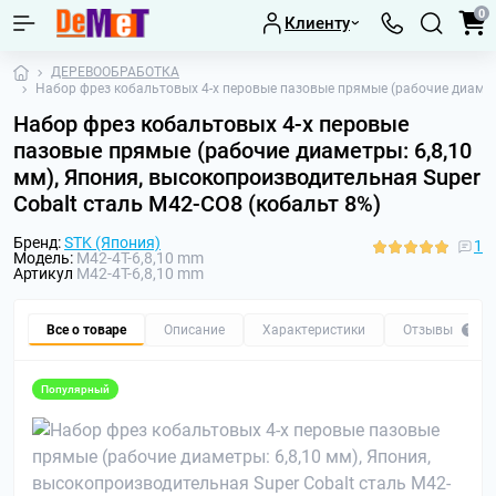
0
Клиенту
ДЕРЕВООБРАБОТКА
Набор фрез кобальтовых 4-х перовые пазовые прямые (рабочие диаметр
Набор фрез кобальтовых 4-х перовые
пазовые прямые (рабочие диаметры: 6,8,10
мм), Япония, высокопроизводительная Super
Cobalt сталь M42-CO8 (кобальт 8%)
Бренд:
STK (Япония)
1
Модель:
M42-4T-6,8,10 mm
Артикул
M42-4T-6,8,10 mm
Все о товаре
Описание
Характеристики
Отзывы
1
Популярный