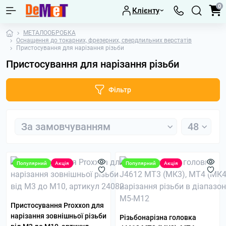
0
Клієнту
МЕТАЛООБРОБКА
Оснащення до токарних, фрезерних, свердлильних верстатів
Пристосування для нарізання різьби
Пристосування для нарізання різьби
Фільтр
Популярний
Акція
Популярний
Акція
Пристосування Proxxon для
нарізання зовнішньої різьби
Різьбонарізна головка