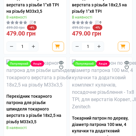
верстата з різьби 1"х8 TPI
верстата з різьби 18x2,5 на
на різьбу M33x3,5
різьбу 1"х8 TPI
В наявності
В наявності
0
0
499.00 грн
499.00 грн
-4%
-4%
479.00 грн
479.00 грн
Популярний
Акція
Популярний
Акція
Перехідник токарного
патрона для різьби
шпинделя токарного
верстата з різьби 18x2,5 на
Токарний патрон по дереву,
різьбу M33x3,5
діаметр патрона 100 мм, 4
В наявності
кулачки та додатковий