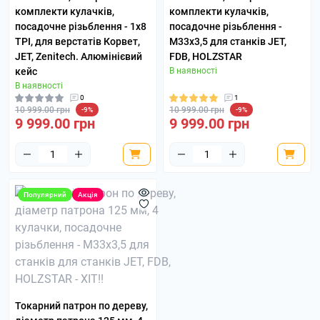
комплекти кулачків,
комплекти кулачків,
посадочне різьблення - 1х8
посадочне різьблення -
TPI, для верстатів Корвет,
М33х3,5 для станків JET,
JET, Zenitech. Алюмінієвий
FDB, HOLZSTAR
кейс
В наявності
В наявності
0
1
10 999.00 грн
10 999.00 грн
-9%
-9%
9 999.00 грн
9 999.00 грн
Популярний
Акція
Токарний патрон по дереву,