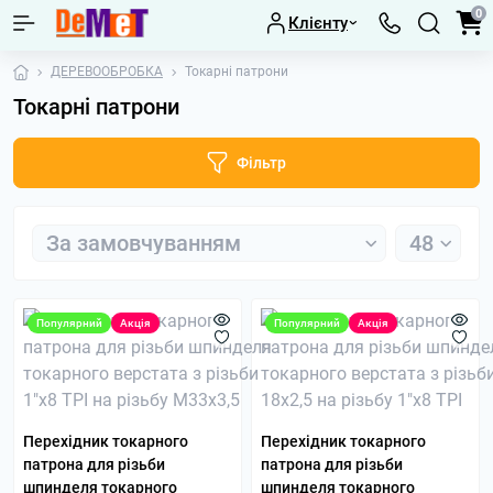
0
Клієнту
ДЕРЕВООБРОБКА
Токарні патрони
Токарні патрони
Фільтр
Популярний
Акція
Популярний
Акція
Перехідник токарного
Перехідник токарного
патрона для різьби
патрона для різьби
шпинделя токарного
шпинделя токарного