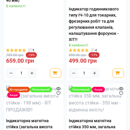
40 мм)
В наявності
Індикатор годинникового
типу ІЧ-10 для токарних,
фрезерних робіт та для
регулювання клапанів,
налаштування форсунок -
ХІТ!!
В наявності
5
4
759.00 грн
599.00 грн
-13%
-17%
659.00 грн
499.00 грн
Хіт продажів
Популярний
Популярний
Акція
Акція
Індикаторна магнітна
Індикаторна магнітна
стійка (загальна висота
стійка 350 мм, загальна