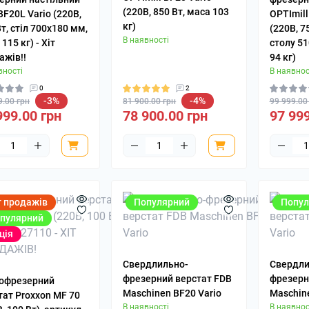
(220В, 850 Вт, маса 103
BF20L Vario (220В,
Пристосування д
OPTImill
кг)
т, стіл 700х180 мм,
нарізання різьби
(220В, 7
В наявності
115 кг) - Хіт
столу 5
ажів!!
94 кг)
вності
В наявнос
0
2
-3%
-4%
9.00 грн
81 900.00 грн
99 999.00
999.00 грн
78 900.00 грн
97 999
т продажів
Популярний
Попул
пулярний
ція
Свердлильно-
Свердли
фрезерний верстат FDB
фрезерн
офрезерний
Maschinen BF20 Vario
Maschin
тат Proxxon MF 70
В наявності
В наявнос