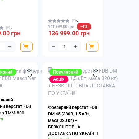
0
-4%
141 999.00 грн
0
.00 грн
136 999.00 грн
ярний
Популярний
Акція
альний
ий верстат FDB
Фрезерний верстат FDB
en ТММ-800
DM 45 (380В, 1,5 кВт,
ті
маса 320 кг) +
БЕЗКОШТОВНА
ДОСТАВКА ПО УКРАЇНІ!!