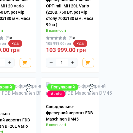
ля
 MH 20 Vario
OPTImill MH 20L Vario
50 Вт, розмір
(220В, 750 Вт, розмір
10х180 мм, маса
столу 700х180 мм, маса
99 кг)
ті
В наявності
0
0
-2%
-2%
 грн
105 999.00 грн
.00 грн
103 999.00 грн
ярний
Популярний
Акція
Свердлильно-
фрезерний верстат FDB
льно-
Maschinen DM45
ий верстат FDB
В наявності
en BF20L Variо
ті