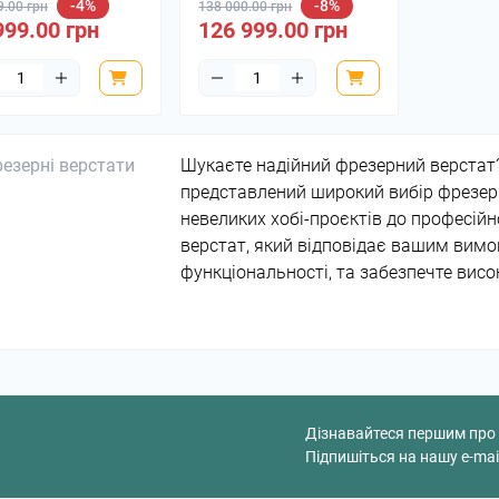
-4%
-8%
9.00 грн
138 000.00 грн
999.00 грн
126 999.00 грн
Шукаєте надійний фрезерний верстат?
представлений широкий вибір фрезерн
невеликих хобі-проєктів до професійн
верстат, який відповідає вашим вимог
функціональності, та забезпечте висо
Дізнавайтеся першим про 
Підпишіться на нашу e-mai