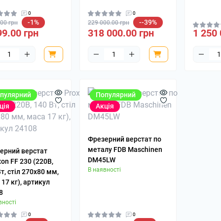
0
0
-1%
--39%
.00 грн
229 000.00 грн
99.00 грн
318 000.00 грн
1 250 
пулярний
Популярний
ція
Акція
Фрезерний верстат по
металу FDB Maschinen
ерний верстат
DM45LW
on FF 230 (220В,
В наявності
т, стіл 270х80 мм,
17 кг), артикул
8
вності
0
0