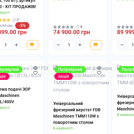
, 100 Вт), артикул
0 - ХІТ ПРОДАЖІВ!
вності
7
-5%
9.00 грн
0
399.00 грн
74 900.00 грн
89 999
пулярний
Популярний
Попул
ція
Акція
ема подачі ЗОР
Maschinen
Універс
L/400V
фрезерн
Універсальний
вності
Maschin
фрезерний верстат FDB
В наявнос
Maschinen TMM110W з
поворотним столом
В наявності