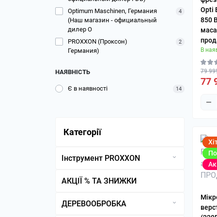
Opti 
Optimum Maschinen, Германия
4
850 В
(Наш магазин - официальный
дилер O
маса 
прод
PROXXON (Проксон)
2
В ная
Германия)
79 99
НАЯВНІСТЬ
77 
Є в наявності
14
Категорії
Хі
По
Інструмент PROXXON
Ак
Багатофункціональні тримачі
АКЦІЇ % ТА ЗНИЖКИ
UHV, UHZ
Мікр
Відрізні диски
ДЕРЕВООБРОБКА
верс