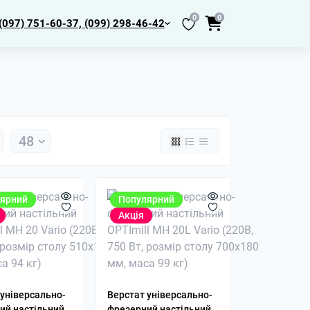
0
0
(097) 751-60-37, (099) 298-46-42
ярний
Популярний
Акція
и
би
МК2, МК3,
 універсально-
Верстат універсально-
адки
ий настільний
фрезерний настільний