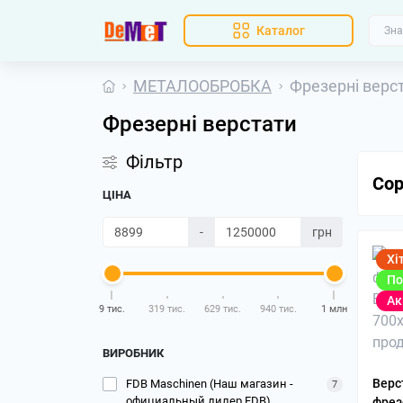
Каталог
МЕТАЛООБРОБКА
Фрезерні верс
Фрезерні верстати
Фільтр
Сор
ЦІНА
-
грн
Хі
По
Ак
9 тис.
319 тис.
629 тис.
940 тис.
1 млн
ВИРОБНИК
Верс
FDB Maschinen (Наш магазин -
7
официальный дилер FDB)
фрез