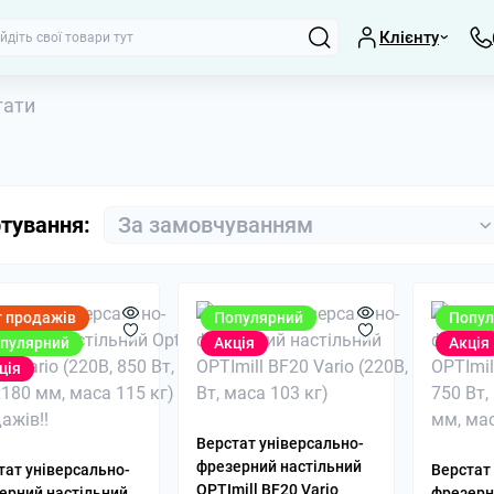
Клієнту
тати
тування:
т продажів
Популярний
Попул
пулярний
Акція
Акція
ція
Координатні стол
Люнети, планшай
Обертові центри 
Верстат універсально-
МК4, МК5
фрезерний настільний
тат універсально-
Верстат
Паралельні підкл
OPTImill BF20 Vario
ерний настільний
фрезерн