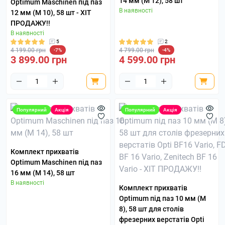
14 мм (M 12), 58 шт
Optimum Maschinen під паз
В наявності
12 мм (M 10), 58 шт - ХІТ
ПРОДАЖУ!!
В наявності
5
2
4 199.00 грн
4 799.00 грн
-7%
-4%
3 899.00 грн
4 599.00 грн
Популярний
Акція
Популярний
Акція
Комплект прихватів
Optimum Maschinen під паз
16 мм (M 14), 58 шт
В наявності
Комплект прихватів
Optimum під паз 10 мм (M
8), 58 шт для столів
фрезерних верстатів Opti