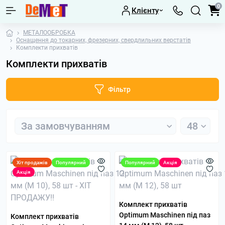
0
Клієнту
МЕТАЛООБРОБКА
Оснащення до токарних, фрезерних, свердлильних верстатів
Комплекти прихватів
Комплекти прихватів
Фільтр
Хіт продажів
Популярний
Популярний
Акція
Акція
Комплект прихватів
Optimum Maschinen під паз
Комплект прихватів