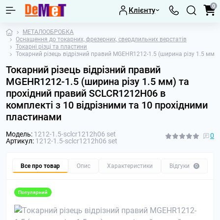
0
Клієнту
МЕТАЛООБРОБКА
Оснащення до токарних, фрезерних, свердлильних верстатів
Токарні різці та пластини
Токарний різець відрізний правий MGEHR1212-1.5 (ширина різу 1.5 мм)
Токарний різець відрізний правий
MGEHR1212-1.5 (ширина різу 1.5 мм) та
прохідний правий SCLCR1212H06 в
комплекті з 10 відрізними та 10 прохідними
пластинами
Модель:
1212-1.5-sclcr1212h06 set
0
Артикул:
1212-1.5-sclcr1212h06 set
Все про товар
Опис
Характеристики
Відгуки
П
0
Популярний