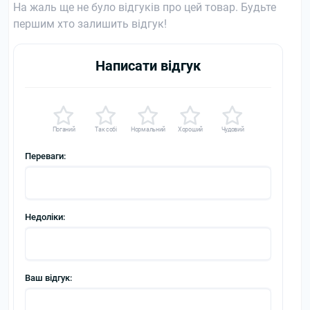
На жаль ще не було відгуків про цей товар. Будьте
першим хто залишить відгук!
Написати відгук
Поганий
Так собі
Нормальний
Хороший
Чудовий
Переваги:
Недоліки:
Ваш відгук: