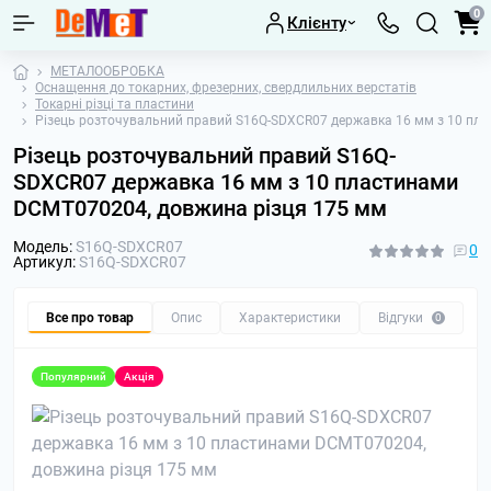
0
Клієнту
МЕТАЛООБРОБКА
Оснащення до токарних, фрезерних, свердлильних верстатів
Токарні різці та пластини
Різець розточувальний правий S16Q-SDXCR07 державка 16 мм з 10 пл
Різець розточувальний правий S16Q-
SDXCR07 державка 16 мм з 10 пластинами
DCMT070204, довжина різця 175 мм
Модель:
S16Q-SDXCR07
0
Артикул:
S16Q-SDXCR07
Все про товар
Опис
Характеристики
Відгуки
П
0
Популярний
Акція