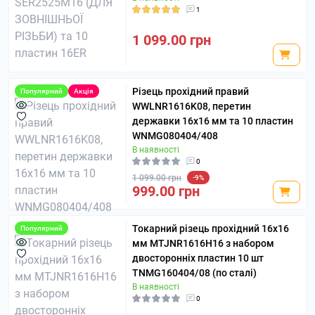
1
1 099.00 грн
Різець прохідний правий
Популярний
Акція
WWLNR1616K08, перетин
державки 16х16 мм та 10 пластин
WNMG080404/408
В наявності
0
1 099.00 грн
-9%
999.00 грн
Токарний різець прохідний 16х16
Популярний
мм MTJNR1616H16 з набором
двосторонніх пластин 10 шт
TNMG160404/08 (по сталі)
В наявності
0