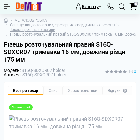
0
Клієнту
МЕТАЛООБРОБКА
Оснащення до токарних, фрезерних, свердлильних верстатів
Токарні різці та пластини
Різець розточувальний правий S16Q-SDXCR07 тримавка 16 мм, довжина
Різець розточувальний правий S16Q-
SDXCR07 тримавка 16 мм, довжина різця
175 мм
Модель:
S16Q-SDXCR07 holder
0
Артикул:
S16Q-SDXCR07 holder
Все про товар
Опис
Характеристики
Відгуки
П
0
Популярний