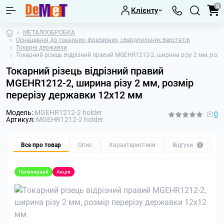
0
Клієнту
МЕТАЛООБРОБКА
Оснащення до токарних, фрезерних, свердлильних верстатів
Токарні державки
Токарний різець відрізний правий MGEHR1212-2, ширина різу 2 мм, роз
Токарний різець відрізний правий
MGEHR1212-2, ширина різу 2 мм, розмір
перерізу державки 12х12 мм
Модель:
MGEHR1212-2 holder
0
Артикул:
MGEHR1212-2 holder
Все про товар
Опис
Характеристики
Відгуки
П
0
Популярний
Акція