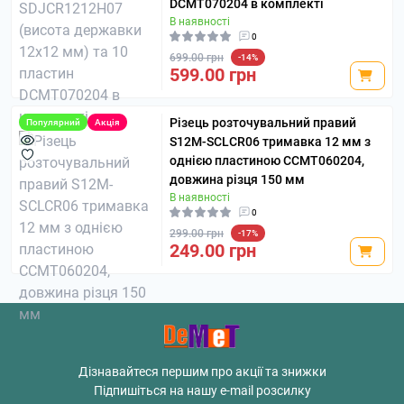
DCMT070204 в комплекті
В наявності
0
699.00 грн
-14%
599.00 грн
Різець розточувальний правий
Популярний
Акція
S12M-SCLCR06 тримавка 12 мм з
однією пластиною CCMT060204,
довжина різця 150 мм
В наявності
0
299.00 грн
-17%
249.00 грн
Дізнавайтеся першим про акції та знижки
Підпишіться на нашу e-mail розсилку