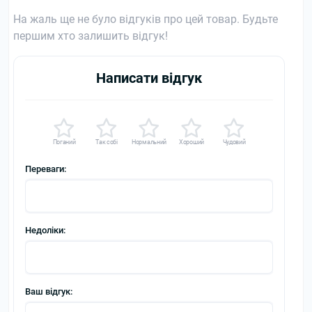
На жаль ще не було відгуків про цей товар. Будьте
першим хто залишить відгук!
Написати відгук
Поганий
Так собі
Нормальний
Хороший
Чудовий
Переваги:
Недоліки:
Ваш відгук: