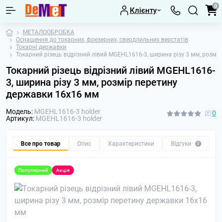
0
Клієнту
МЕТАЛООБРОБКА
Оснащення до токарних, фрезерних, свердлильних верстатів
Токарні державки
Токарний різець відрізний лівий MGEHL1616-3, ширина різу 3 мм, розмі
Токарний різець відрізний лівий MGEHL1616-
3, ширина різу 3 мм, розмір перетину
державки 16х16 мм
Модель:
MGEHL1616-3 holder
0
Артикул:
MGEHL1616-3 holder
Все про товар
Опис
Характеристики
Відгуки
П
0
Популярний
Акція