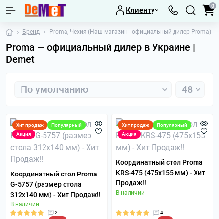
0
Клиенту
Бренд
Proma, Чехия (Наш магазин - официальный дилер Proma)
Proma — официальный дилер в Украине |
Demet
Хит продаж
Популярный
Хит продаж
Популярный
Акция
Акция
Координатный стол Proma
KRS-475 (475х155 мм) - Хит
Координатный стол Proma
Продаж!!
G-5757 (размер стола
В наличии
312х140 мм) - Хит Продаж!!
В наличии
2
4